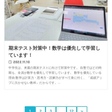
期末テスト対策中！数学は優先して学習し
ています！
2022.11.10
中学生は、来週の期末テストに向けて対策中です。 自塾ではどの時
期も、全員が数学を優先して学習しています。 数学を優先している
理由 数学は計算力・思考力・読解力がすべて身に付く、 「成績アッ
プに欠かせない教科」だからです。...
1
2
3
…
12
＞