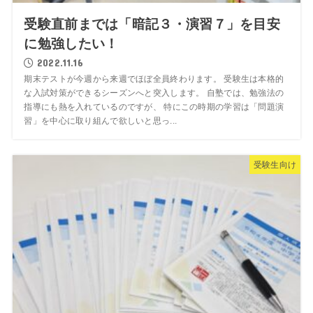
受験直前までは「暗記３・演習７」を目安
に勉強したい！
2022.11.16
期末テストが今週から来週でほぼ全員終わります。 受験生は本格的
な入試対策ができるシーズンへと突入します。 自塾では、勉強法の
指導にも熱を入れているのですが、 特にこの時期の学習は「問題演
習」を中心に取り組んで欲しいと思っ...
受験生向け