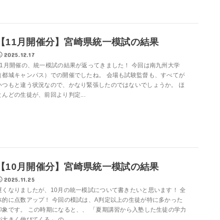
【11月開催分】宮崎県統一模試の結果
2025.12.17
11月開催の、統一模試の結果が返ってきました！ 今回は南九州大学
（都城キャンパス）での開催でしたね。 会場も試験監督も、すべてが
いつもと違う状況なので、かなり緊張したのではないでしょうか。 ほ
とんどの生徒が、前回より判定...
【10月開催分】宮崎県統一模試の結果
2025.11.25
遅くなりましたが、10月の統一模試について書きたいと思います！ 全
体的に点数アップ！ 今回の模試は、A判定以上の生徒が特に多かった
印象です。 この時期になると、、 「夏期講習から入塾した生徒の学力
が大きく伸びてくる」 の...