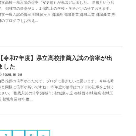
県立高校一般入試の倍率（変更前）が先ほど出ました。 速報という形
で、都城市の倍率が１．１倍以上の学校・学科だけのせておきます。
県立一般入試の倍率 都城泉ヶ丘 都城西 都城農業 都城工業 都城商業 先
日のブログでもお伝え...
【令和7年度】県立高校推薦入試の倍率が出
ました
2025.01.28
自己推薦の倍率が出たので、ブログに書きたいと思います。 今年も昨
年と同様に倍率が高いですね！ 昨年度の倍率はコチラの記事をご覧く
ださい。 推薦入試の倍率(都城市) 都城泉ヶ丘 都城西 都城農業 都城工
業 都城商業 昨年度...
3
…
6
＞