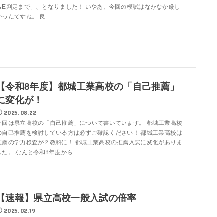
らE判定まで」、となりました！ いやあ、今回の模試はなかなか厳し
かったですね。 良...
【令和8年度】都城工業高校の「自己推薦」
に変化が！
2025.08.22
今回は県立高校の「自己推薦」について書いています。 都城工業高校
の自己推薦を検討している方は必ずご確認ください！ 都城工業高校は
推薦の学力検査が２教科に！ 都城工業高校の推薦入試に変化がありま
した。 なんと令和8年度から...
【速報】県立高校一般入試の倍率
2025.02.19