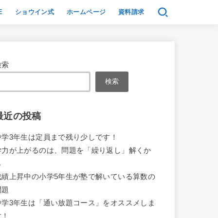
E
ショウイン式
ホームページ
資料請求
検索
検索
最近の投稿
中学3年生は定員まで残り少しです！
学力が上がるのは、問題を「繰り返し」解くか
ら
成績上昇中の小学5年生が塾で解いている算数の
問題
中学3年生は「通い放題コース」をオススメしま
す！