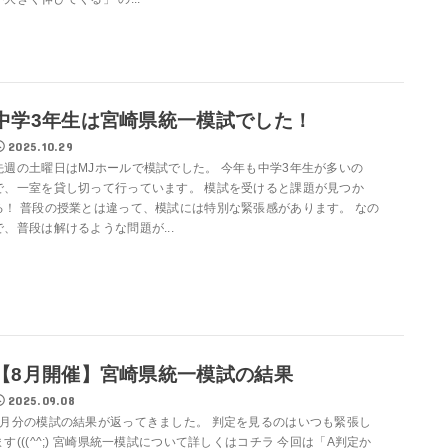
中学3年生は宮崎県統一模試でした！
2025.10.29
先週の土曜日はMJホールで模試でした。 今年も中学3年生が多いの
で、一室を貸し切って行っています。 模試を受けると課題が見つか
る！ 普段の授業とは違って、模試には特別な緊張感があります。 なの
で、普段は解けるような問題が...
【8月開催】宮崎県統一模試の結果
2025.09.08
8月分の模試の結果が返ってきました。 判定を見るのはいつも緊張し
ます(((^^;) 宮崎県統一模試について詳しくはコチラ 今回は「A判定か