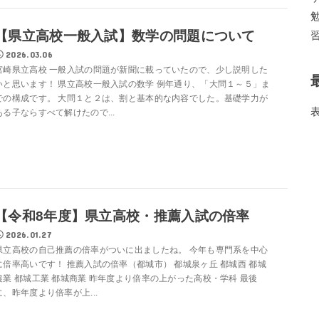
【県立高校一般入試】数学の問題について
2026.03.06
宮崎県立高校 一般入試の問題が新聞に載っていたので、少し説明した
いと思います！ 県立高校一般入試の数学 例年通り、「大問１～５」ま
での構成です。 大問１と２は、割と基本的な内容でした。基礎学力が
ある子ならすべて解けたので...
【令和8年度】県立高校・推薦入試の倍率
2026.01.27
県立高校の自己推薦の倍率がついに出ましたね。 今年も専門系を中心
に倍率高いです！ 推薦入試の倍率（都城市） 都城泉ヶ丘 都城西 都城
農業 都城工業 都城商業 昨年度より倍率の上がった高校・学科 最後
に、昨年度より倍率が上...