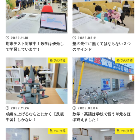
2022.11.10
2022.05.11
期末テスト対策中！数学は優先し
塾の先生に無くてはならない２つ
て学習しています！
のマインド
塾での指導
塾での指導
2022.11.24
2022.08.04
成績を上げるならとにかく【反復
数学・英語は学校で習う単元をほ
学習】しかない！
ぼ終えました！
塾での指導
塾での指導