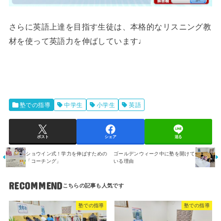
さらに英語上達を目指す生徒は、本格的なリスニング教
材を使って英語力を伸ばしています♩
塾での指導
中学生
小学生
英語
ポスト
シェア
送る
ショウイン式！学力を伸ばすための
ゴールデンウィーク中に塾を開けて
「コーチング」
いる理由
RECOMMEND
塾での指導
塾での指導