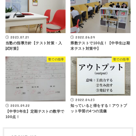
2023.07.21
2022.06.09
当塾の指導方針【テスト対策・入
県数テストで100点！【中学生は期
試対策】
末テスト対策中】
塾での指導
塾での指導
2022.04.23
知っていると得をする！アウトプ
2025.09.22
ット学習の4つの流儀
【中学3年生】定期テストの数学で
100点！