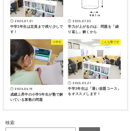
2026.07.21
2026.07.03
中学3年生は定員まで残り少しで
学力が上がるのは、問題を「繰
す！
り返し」解くから
小学生
こんな塾です
2026.05.21
中学3年生は「通い放題コース」
2026.06.19
をオススメします！
成績上昇中の小学5年生が塾で解
いている算数の問題
検索