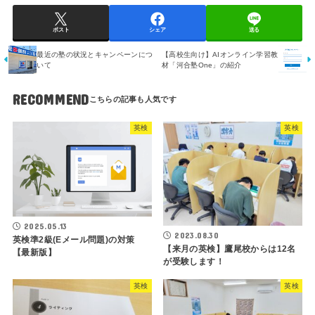
ポスト
シェア
送る
最近の塾の状況とキャンペーンにつ
【高校生向け】AIオンライン学習教
いて
材「河合塾One」の紹介
RECOMMEND
英検
英検
2025.05.13
2023.08.30
英検準2級(Eメール問題)の対策
【来月の英検】鷹尾校からは12名
【最新版】
が受験します！
英検
英検