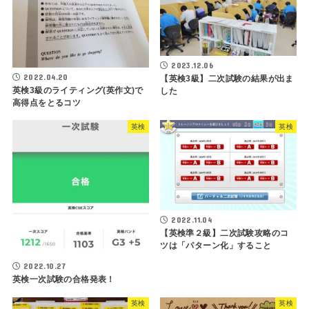
2023.12.06
2022.04.20
【英検3級】二次試験の結果が出ま
英検3級のライティング(英作文)で
した
高得点をとるコツ
英検
英検
2022.11.04
【英検準２級】二次試験攻略のコ
ツは「パターン化」すること
2022.10.27
英検一次試験の合格発表！
英検
英検