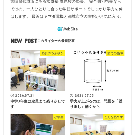
宮崎県都城市にある松陰塾 鷹尾校の塾長。 完全個別指導なら
ではの、一人ひとりに合った学習サポートでしっかり学力を伸
ばします。 最近はヤマダ電機と都城市立図書館がお気に入り。
NEW POST
塾長のつぶやき
塾での指導
2026.07.21
2026.07.03
中学3年生は定員まで残り少しで
学力が上がるのは、問題を「繰
す！
り返し」解くから
小学生
こんな塾です