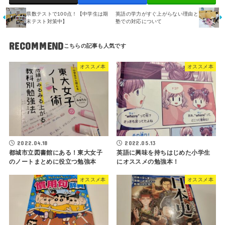
県数テストで100点！【中学生は期
英語の学力がすぐ上がらない理由と
末テスト対策中】
塾での対応について
RECOMMEND
オススメ本
オススメ本
2022.04.18
2022.05.13
都城市立図書館にある！東大女子
英語に興味を持ちはじめた小学生
のノートまとめに役立つ勉強本
にオススメの勉強本！
オススメ本
オススメ本