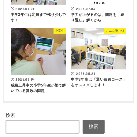
2026.07.21
2026.07.03
中学3年生は定員まで残り少しで
学力が上がるのは、問題を「繰
す！
り返し」解くから
小学生
こんな塾です
2026.05.21
中学3年生は「通い放題コース」
2026.06.19
をオススメします！
成績上昇中の小学5年生が塾で解
いている算数の問題
検索
検索