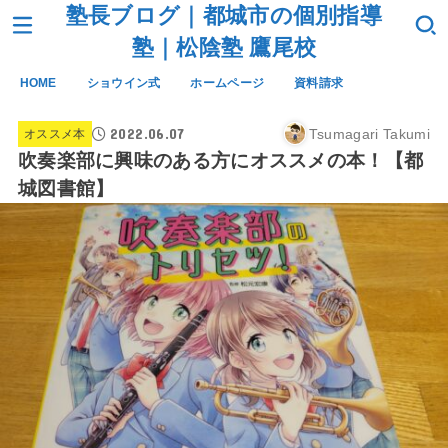
塾長ブログ｜都城市の個別指導
塾｜松陰塾 鷹尾校
HOME
ショウイン式
ホームページ
資料請求
2022.06.07
Tsumagari Takumi
オススメ本
吹奏楽部に興味のある方にオススメの本！【都
城図書館】