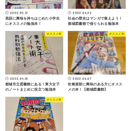
2022.05.13
2022.04.25
英語に興味を持ちはじめた小学生
社会の歴史はマンガで覚えよう！
にオススメの勉強本！
都城図書館で借りられる勉強本
オススメ本
オススメ本
2022.04.18
2022.06.07
都城市立図書館にある！東大女子
吹奏楽部に興味のある方にオスス
のノートまとめに役立つ勉強本
メの本！【都城図書館】
オススメ本