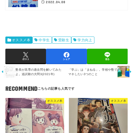
2022.04.08
オススメ本
中学生
受験生
学力向上
ポスト
シェア
送る
塾長が高専の過去問を解いてみた
「学ぶ」は「まねる」。学校や塾で
よ。追試験の大問3(2021年)
マネしたい3つのこと
RECOMMEND
オススメ本
オススメ本