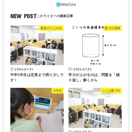
NEW POST
塾長のつぶやき
塾での指導
2026.07.21
2026.07.03
中学3年生は定員まで残り少しで
学力が上がるのは、問題を「繰
す！
り返し」解くから
小学生
こんな塾です
2026.05.21